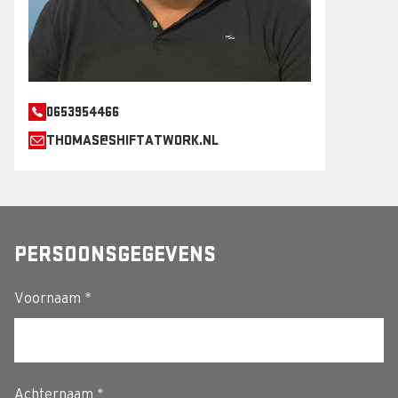
0653954466
THOMAS@SHIFTATWORK.NL
PERSOONSGEGEVENS
Voornaam *
Achternaam *