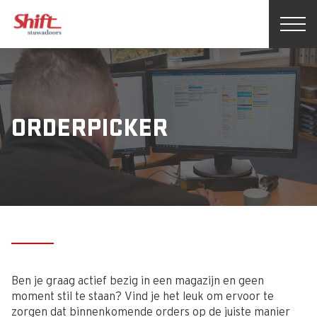
ORDERPICKER
Ben je graag actief bezig in een magazijn en geen
moment stil te staan? Vind je het leuk om ervoor te
zorgen dat binnenkomende orders op de juiste manier